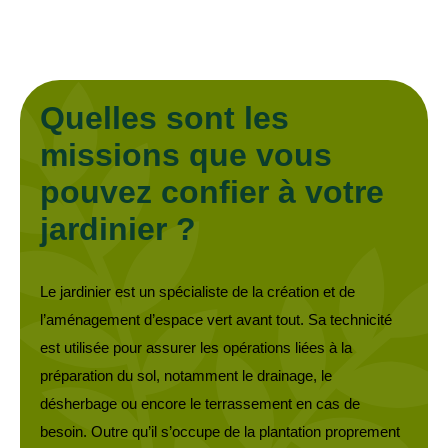
Quelles sont les
missions que vous
pouvez confier à votre
jardinier ?
Le jardinier est un spécialiste de la création et de
l’aménagement d’espace vert avant tout. Sa technicité
est utilisée pour assurer les opérations liées à la
préparation du sol, notamment le drainage, le
désherbage ou encore le terrassement en cas de
besoin. Outre qu’il s’occupe de la plantation proprement