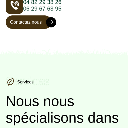
04 82 29 38 26
06 29 67 63 95
Contactez nous
Services
Services
Nous nous
spécialisons
dans