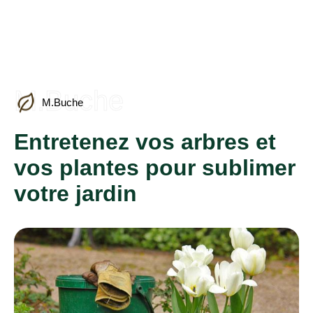
M.Buche
M.Buche
Entretenez vos arbres et
vos plantes pour sublimer
votre jardin