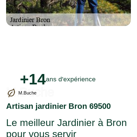
+14
ans d'expérience
M.Buche
M.Buche
Artisan jardinier Bron 69500
Le meilleur Jardinier à Bron
pour vous servir