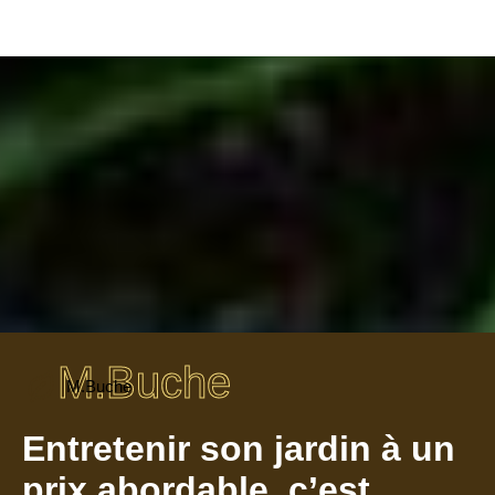
M.Buche
M.Buche
Entretenir son jardin à un
prix abordable, c’est