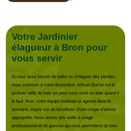
Votre Jardinier
élagueur à Bron pour
vous servir
Si vous avez besoin de tailler ou d’élaguer des plantes,
nous sommes à votre disposition. Artisan Buche est le
jardinier taille de haie qui peut vous venir en aide quand il
le faut. Avec notre équipe habituée et agréée dans le
domaine, soyez sûr de bénéficier d’une coupe d’arbres
appropriée. Nous avons des outils à usage
professionnel et de gamme qui nous permettent de bien