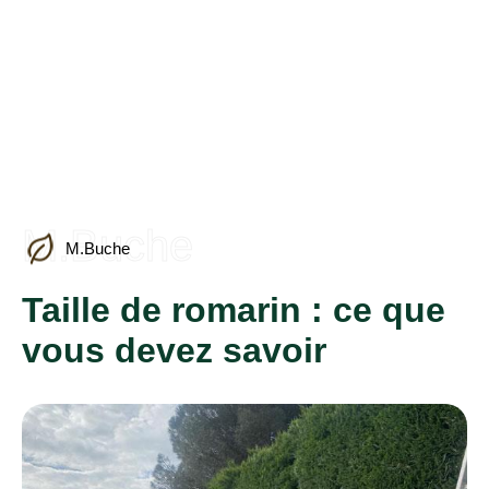
M.Buche
M.Buche
Taille de romarin : ce que
vous devez savoir