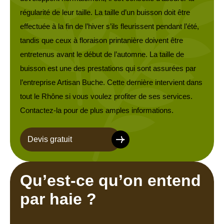
régularité de leur taille. La taille d’un buisson doit être
effectuée à la fin de l’hiver s’ils fleurissent pendant l’été,
tandis que ceux à floraison printanière doivent être
entretenus avant le début de l’automne. La taille de
buisson est une des prestations qui sont assurées par
l’entreprise Artisan Buche. Cette dernière intervient dans
tout le Rhône si vous voulez profiter de ses services.
Contactez-la pour de plus amples informations.
Devis gratuit
Qu’est-ce qu’on entend
par haie ?