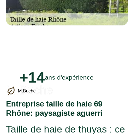
+14
ans d'expérience
M.Buche
M.Buche
Entreprise taille de haie 69
Rhône: paysagiste aguerri
Taille de haie de thuyas : ce