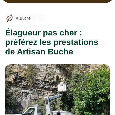
M.Buche
M.Buche
Élagueur pas cher :
préférez les prestations
de Artisan Buche