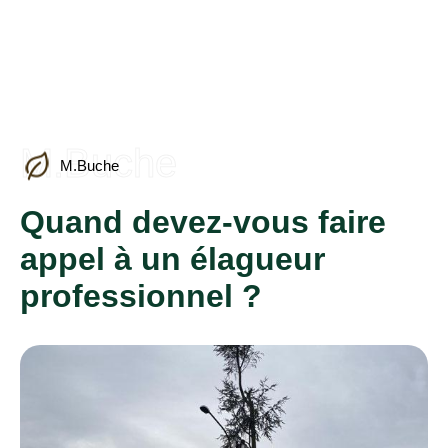
M.Buche
M.Buche
Quand devez-vous faire
appel à un élagueur
professionnel ?