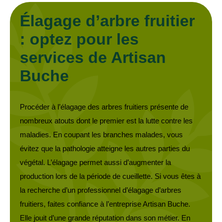
Élagage d’arbre fruitier
: optez pour les
services de Artisan
Buche
Procéder à l’élagage des arbres fruitiers présente de
nombreux atouts dont le premier est la lutte contre les
maladies. En coupant les branches malades, vous
évitez que la pathologie atteigne les autres parties du
végétal. L’élagage permet aussi d’augmenter la
production lors de la période de cueillette. Si vous êtes à
la recherche d’un professionnel d’élagage d’arbres
fruitiers, faites confiance à l’entreprise Artisan Buche.
Elle jouit d’une grande réputation dans son métier. En