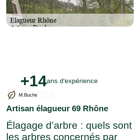
+14
ans d'expérience
M.Buche
M.Buche
Artisan élagueur 69 Rhône
Élagage d’arbre : quels sont
les arbres concernés par