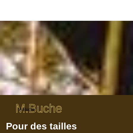
M.Buche
M.Buche
Pour des tailles