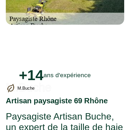
+14
ans d'expérience
M.Buche
M.Buche
Artisan paysagiste 69 Rhône
Paysagiste Artisan Buche,
un expert de la taille de haie