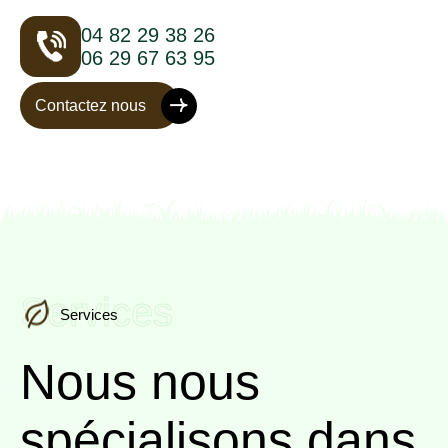
04 82 29 38 26
06 29 67 63 95
Contactez nous
Services
Services
Nous nous
spécialisons
dans