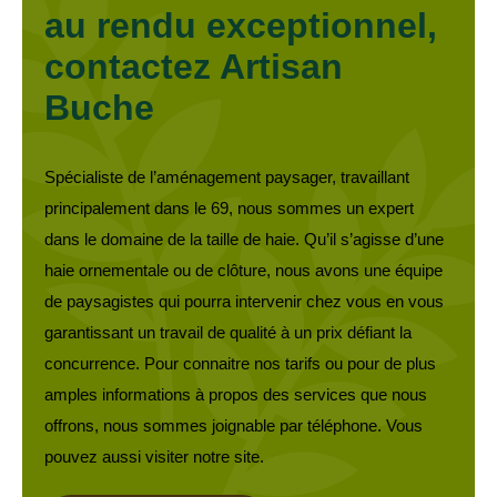
au rendu exceptionnel,
contactez Artisan
Buche
Spécialiste de l’aménagement paysager, travaillant
principalement dans le 69, nous sommes un expert
dans le domaine de la taille de haie. Qu’il s’agisse d’une
haie ornementale ou de clôture, nous avons une équipe
de paysagistes qui pourra intervenir chez vous en vous
garantissant un travail de qualité à un prix défiant la
concurrence. Pour connaitre nos tarifs ou pour de plus
amples informations à propos des services que nous
offrons, nous sommes joignable par téléphone. Vous
pouvez aussi visiter notre site.