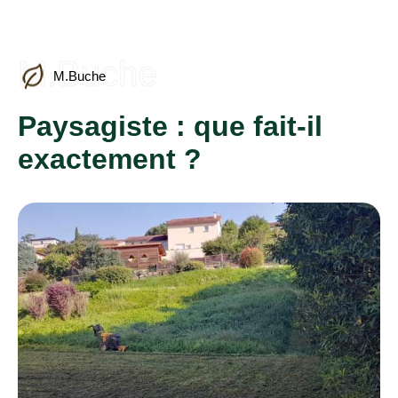
M.Buche
M.Buche
Paysagiste : que fait-il
exactement ?