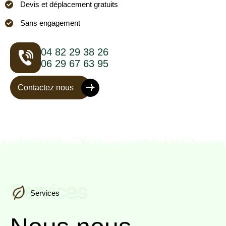
Devis et déplacement gratuits
Sans engagement
04 82 29 38 26
06 29 67 63 95
Contactez nous
Services
Services