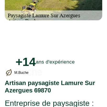
+14
ans d'expérience
M.Buche
M.Buche
Artisan paysagiste Lamure Sur
Azergues 69870
Entreprise de paysagiste :