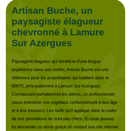
Artisan Buche, un
paysagiste élagueur
chevronné à Lamure
Sur Azergues
Paysagiste élagueur qui bénéficie d’une longue
expérience dans son métier, Artisan Buche est une
référence pour les propriétaires qui habitent dans le
69870, principalement à Lamure Sur Azergues.
Connaissant parfaitement les arbres, ce professionnel
saura entretenir vos végétaux conformément à leur âge
et à leur essence. Les tarifs qu’il applique dans le cadre
de ses prestations ne sont pas chers. Et vous pouvez
lui demander un devis gratuit en visitant son site internet