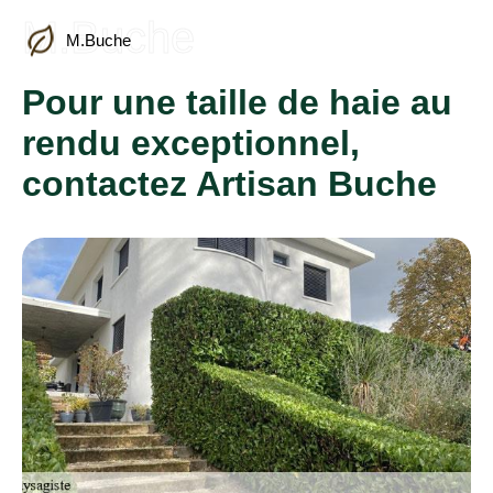
M.Buche
M.Buche
Pour une taille de haie au
rendu exceptionnel,
contactez Artisan Buche