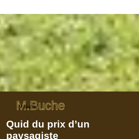
M.Buche
M.Buche
Quid du prix d’un
paysagiste