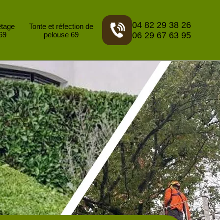
04 82 29 38 26
êtage
Tonte et réfection de
69
pelouse 69
06 29 67 63 95