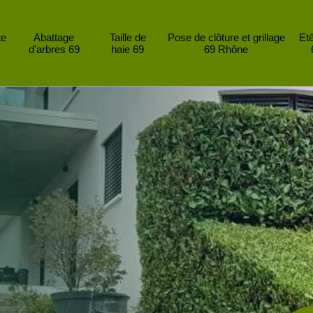
te
Abattage
Taille de
Pose de clôture et grillage
Et
d'arbres 69
haie 69
69 Rhône