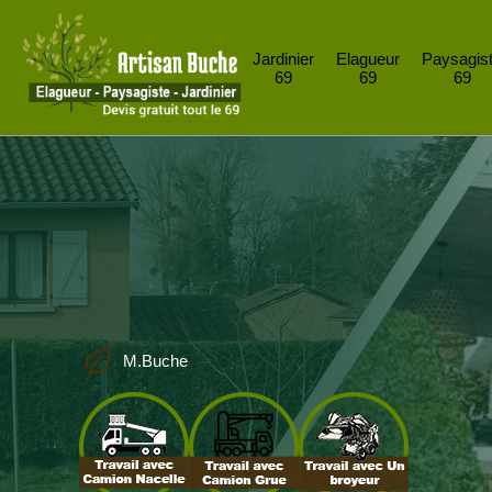
Jardinier
Elagueur
Paysagis
69
69
69
M.Buche