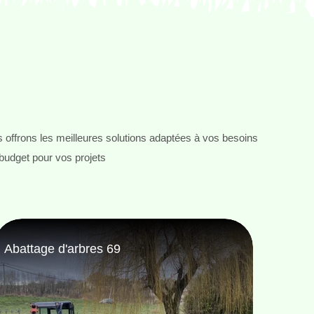
 offrons les meilleures solutions adaptées à vos besoins
 budget pour vos projets
Taille de haie 69
Pose 