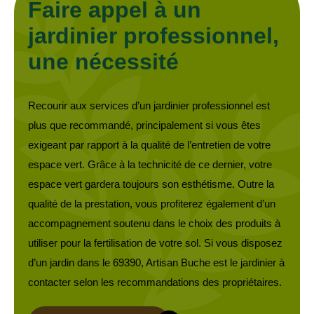
Faire appel à un
jardinier professionnel,
une nécessité
Recourir aux services d’un jardinier professionnel est
plus que recommandé, principalement si vous êtes
exigeant par rapport à la qualité de l’entretien de votre
espace vert. Grâce à la technicité de ce dernier, votre
espace vert gardera toujours son esthétisme. Outre la
qualité de la prestation, vous profiterez également d’un
accompagnement soutenu dans le choix des produits à
utiliser pour la fertilisation de votre sol. Si vous disposez
d’un jardin dans le 69390, Artisan Buche est le jardinier à
contacter selon les recommandations des propriétaires.