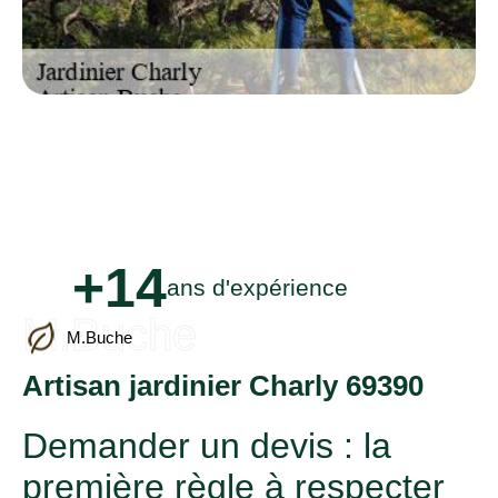
+14
ans d'expérience
M.Buche
M.Buche
Artisan jardinier Charly 69390
Demander un devis : la
première règle à respecter