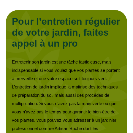
Pour l’entretien régulier
de votre jardin, faites
appel à un pro
Entretenir son jardin est une tâche fastidieuse, mais
indispensable si vous voulez que vos plantes se portent
à merveille et que votre espace soit toujours vert.
L’entretien de jardin implique la maitrise des techniques
de préparation du sol, mais aussi des procédés de
multiplication. Si vous n’avez pas la main verte ou que
vous n’avez pas le temps pour garantir le bien-être de
vos plantes, vous pouvez vous adresser à un jardinier
professionnel comme Artisan Buche dont les