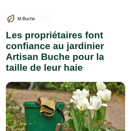
M.Buche
M.Buche
Les propriétaires font
confiance au jardinier
Artisan Buche pour la
taille de leur haie