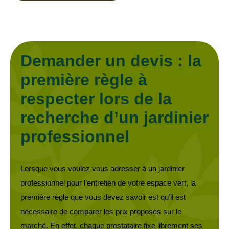
Demander un devis : la
première règle à
respecter lors de la
recherche d’un jardinier
professionnel
Lorsque vous voulez vous adresser à un jardinier
professionnel pour l’entretien de votre espace vert, la
première règle que vous devez savoir est qu’il est
nécessaire de comparer les prix proposés sur le
marché. En effet, chaque prestataire fixe librement ses