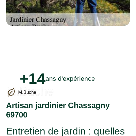
+14
ans d'expérience
M.Buche
M.Buche
Artisan jardinier Chassagny
69700
Entretien de jardin : quelles