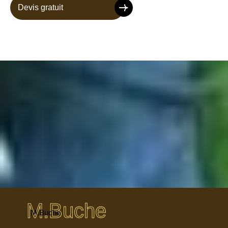
Devis gratuit
M.Buche
M.Buche