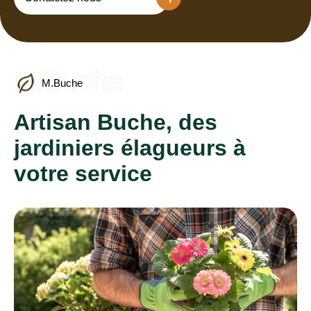
M.Buche
M.Buche
Artisan Buche, des
jardiniers élagueurs à
votre service