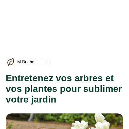
M.Buche
M.Buche
Entretenez vos arbres et
vos plantes pour sublimer
votre jardin