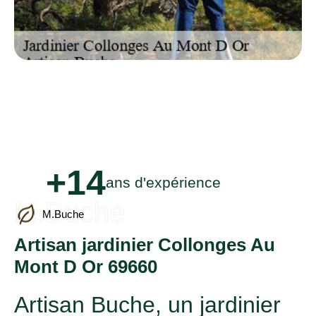
+14
ans d'expérience
M.Buche
M.Buche
Artisan jardinier Collonges Au
Mont D Or 69660
Artisan Buche, un jardinier