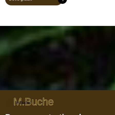
M.Buche
M.Buche