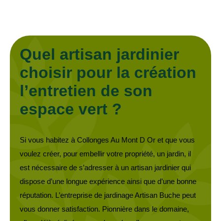
Quel artisan jardinier
choisir pour la création
l’entretien de son
espace vert ?
Si vous habitez à Collonges Au Mont D Or et que vous
voulez créer, pour embellir votre propriété, un jardin, il
est nécessaire de s’adresser à un artisan jardinier qui
dispose d’une longue expérience ainsi que d’une bonne
réputation. L’entreprise de jardinage Artisan Buche peut
vous donner satisfaction. Pionnière dans le domaine,