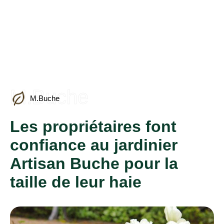
M.Buche
M.Buche
Les propriétaires font
confiance au jardinier
Artisan Buche pour la
taille de leur haie