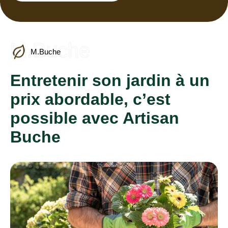
M.Buche
M.Buche
Entretenir son jardin à un
prix abordable, c’est
possible avec Artisan
Buche