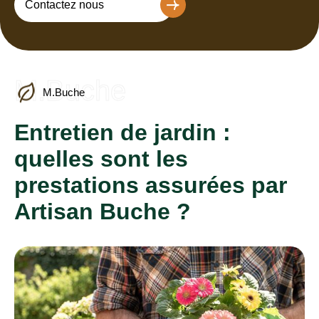
Contactez nous
M.Buche
M.Buche
Entretien de jardin :
quelles sont les
prestations assurées par
Artisan Buche ?