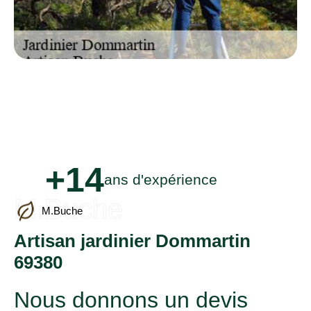
+14
ans d'expérience
M.Buche
M.Buche
Artisan jardinier Dommartin
69380
Nous donnons un devis