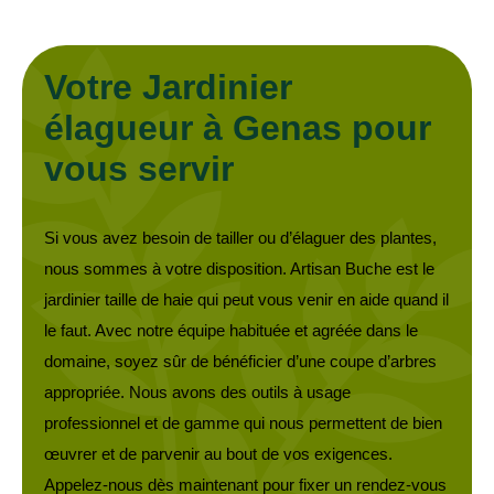
Votre Jardinier
élagueur à Genas pour
vous servir
Si vous avez besoin de tailler ou d’élaguer des plantes,
nous sommes à votre disposition. Artisan Buche est le
jardinier taille de haie qui peut vous venir en aide quand il
le faut. Avec notre équipe habituée et agréée dans le
domaine, soyez sûr de bénéficier d’une coupe d’arbres
appropriée. Nous avons des outils à usage
professionnel et de gamme qui nous permettent de bien
œuvrer et de parvenir au bout de vos exigences.
Appelez-nous dès maintenant pour fixer un rendez-vous