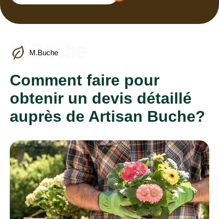
M.Buche
M.Buche
Comment faire pour
obtenir un devis détaillé
auprès de Artisan Buche?