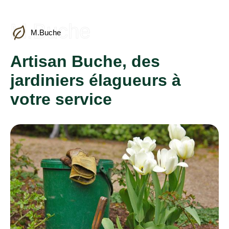
M.Buche
M.Buche
Artisan Buche, des
jardiniers élagueurs à
votre service