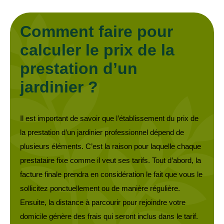
Comment faire pour
calculer le prix de la
prestation d’un
jardinier ?
Il est important de savoir que l’établissement du prix de
la prestation d’un jardinier professionnel dépend de
plusieurs éléments. C’est la raison pour laquelle chaque
prestataire fixe comme il veut ses tarifs. Tout d’abord, la
facture finale prendra en considération le fait que vous le
sollicitez ponctuellement ou de manière régulière.
Ensuite, la distance à parcourir pour rejoindre votre
domicile génère des frais qui seront inclus dans le tarif.