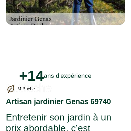
+14
ans d'expérience
M.Buche
M.Buche
Artisan jardinier Genas 69740
Entretenir son jardin à un
prix abordable, c’est