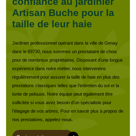
confiance au jardinier
Artisan Buche pour la
taille de leur haie
Jardinier professionnel opérant dans la ville de Genay
dans le 69730, nous sommes un prestataire de choix
pour de nombreux propriétaires. Disposant d’une longue
expérience dans notre métier, nous intervenons
régulièrement pour assurer la taille de haie en plus des
prestations classiques telles que l’entretien du sol et la
tonte de pelouse. Notre équipe peut également être
sollicitée si vous avez besoin d’un spécialiste pour
l’élagage de vos arbres. Pour en savoir plus à propos de
nos prestations, appelez-nous.