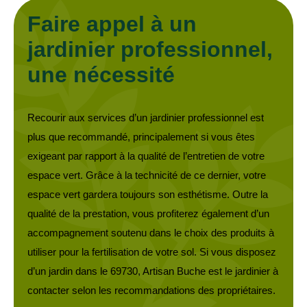
Faire appel à un
jardinier professionnel,
une nécessité
Recourir aux services d’un jardinier professionnel est
plus que recommandé, principalement si vous êtes
exigeant par rapport à la qualité de l’entretien de votre
espace vert. Grâce à la technicité de ce dernier, votre
espace vert gardera toujours son esthétisme. Outre la
qualité de la prestation, vous profiterez également d’un
accompagnement soutenu dans le choix des produits à
utiliser pour la fertilisation de votre sol. Si vous disposez
d’un jardin dans le 69730, Artisan Buche est le jardinier à
contacter selon les recommandations des propriétaires.