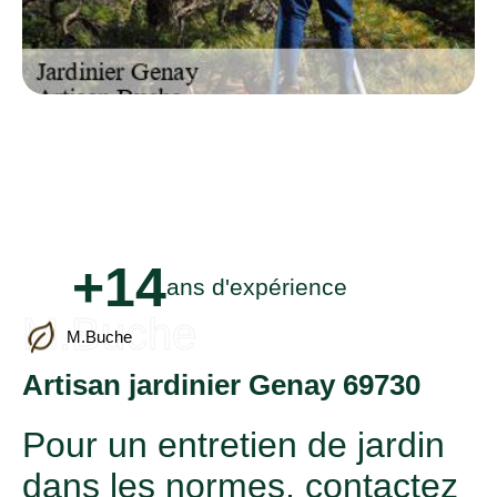
+14
ans d'expérience
M.Buche
M.Buche
Artisan jardinier Genay 69730
Pour un entretien de jardin
dans les normes, contactez