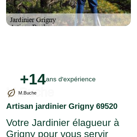
+14
ans d'expérience
M.Buche
M.Buche
Artisan jardinier Grigny 69520
Votre Jardinier élagueur à
Grigny pour vous servir