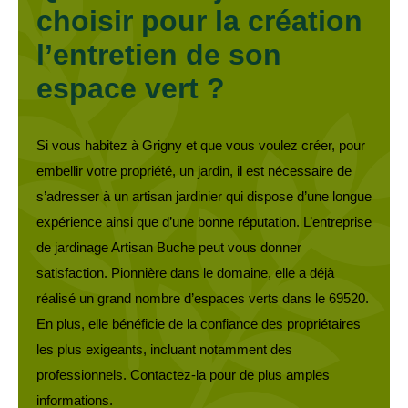
choisir pour la création
l’entretien de son
espace vert ?
Si vous habitez à Grigny et que vous voulez créer, pour
embellir votre propriété, un jardin, il est nécessaire de
s’adresser à un artisan jardinier qui dispose d’une longue
expérience ainsi que d’une bonne réputation. L’entreprise
de jardinage Artisan Buche peut vous donner
satisfaction. Pionnière dans le domaine, elle a déjà
réalisé un grand nombre d’espaces verts dans le 69520.
En plus, elle bénéficie de la confiance des propriétaires
les plus exigeants, incluant notamment des
professionnels. Contactez-la pour de plus amples
informations.