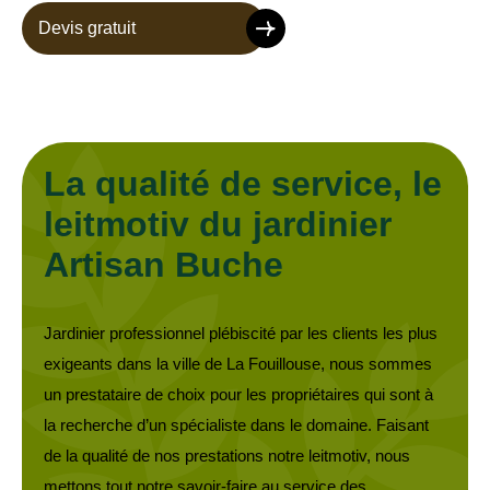
Devis gratuit
La qualité de service, le
leitmotiv du jardinier
Artisan Buche
Jardinier professionnel plébiscité par les clients les plus
exigeants dans la ville de La Fouillouse, nous sommes
un prestataire de choix pour les propriétaires qui sont à
la recherche d’un spécialiste dans le domaine. Faisant
de la qualité de nos prestations notre leitmotiv, nous
mettons tout notre savoir-faire au service des