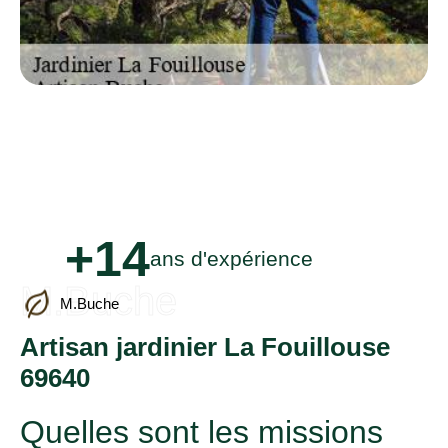
+14
ans d'expérience
M.Buche
M.Buche
Artisan jardinier La Fouillouse
69640
Quelles sont les missions