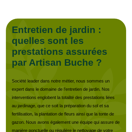
Entretien de jardin :
quelles sont les
prestations assurées
par Artisan Buche ?
Société leader dans notre métier, nous sommes un
expert dans le domaine de l’entretien de jardin. Nos
interventions englobent la totalité des prestations liées
au jardinage, que ce soit la préparation du sol et sa
fertilisation, la plantation de fleurs ainsi que la tonte de
gazon. Nous avons également une équipe qui assure de
manière ponctuelle ou régulière le nettoyage de votre