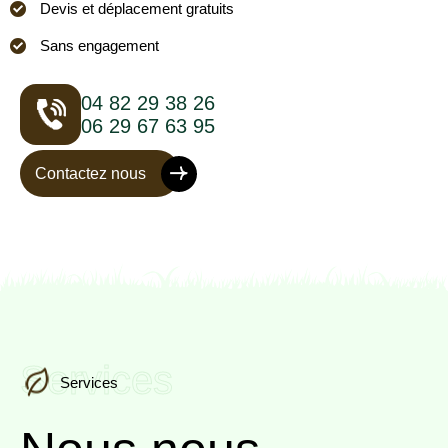
Devis et déplacement gratuits
Sans engagement
04 82 29 38 26
06 29 67 63 95
Contactez nous
Services
Services