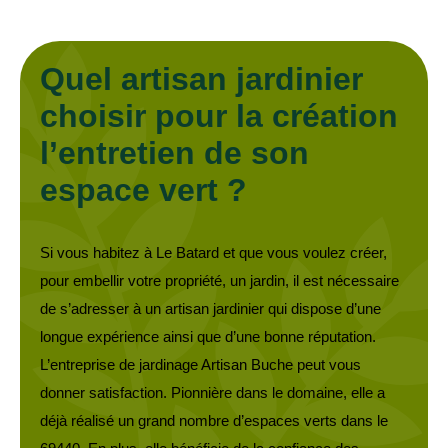
Quel artisan jardinier
choisir pour la création
l’entretien de son
espace vert ?
Si vous habitez à Le Batard et que vous voulez créer,
pour embellir votre propriété, un jardin, il est nécessaire
de s’adresser à un artisan jardinier qui dispose d’une
longue expérience ainsi que d’une bonne réputation.
L’entreprise de jardinage Artisan Buche peut vous
donner satisfaction. Pionnière dans le domaine, elle a
déjà réalisé un grand nombre d’espaces verts dans le