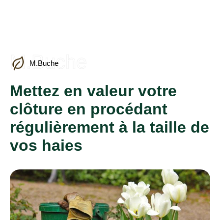
M.Buche
M.Buche
Mettez en valeur votre
clôture en procédant
régulièrement à la taille de
vos haies