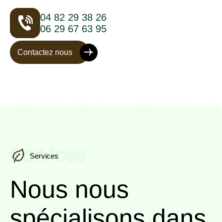
04 82 29 38 26
06 29 67 63 95
Contactez nous
Services
Services
Nous nous
spécialisons
dans