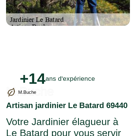
+14
ans d'expérience
M.Buche
M.Buche
Artisan jardinier Le Batard 69440
Votre Jardinier élagueur à
Le Batard pour vous servir