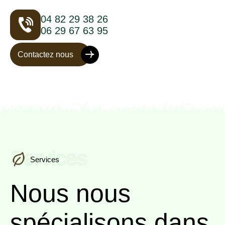
04 82 29 38 26
06 29 67 63 95
Contactez nous
Services
Services
Nous nous
spécialisons
dans