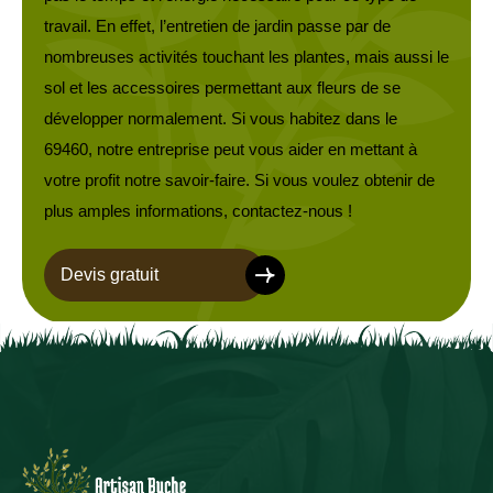
travail. En effet, l’entretien de jardin passe par de
nombreuses activités touchant les plantes, mais aussi le
sol et les accessoires permettant aux fleurs de se
développer normalement. Si vous habitez dans le
69460, notre entreprise peut vous aider en mettant à
votre profit notre savoir-faire. Si vous voulez obtenir de
plus amples informations, contactez-nous !
Devis gratuit