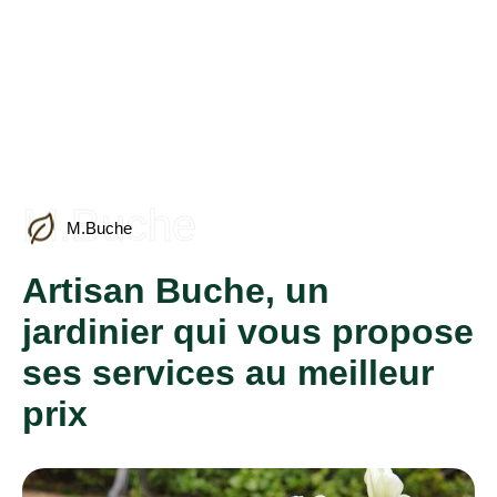
M.Buche
M.Buche
Artisan Buche, un
jardinier qui vous propose
ses services au meilleur
prix