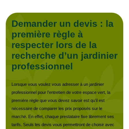
Demander un devis : la
première règle à
respecter lors de la
recherche d’un jardinier
professionnel
Lorsque vous voulez vous adresser à un jardinier
professionnel pour l’entretien de votre espace vert, la
première règle que vous devez savoir est qu’il est
nécessaire de comparer les prix proposés sur le
marché. En effet, chaque prestataire fixe librement ses
tarifs. Seuls les devis vous permettront de choisir avec