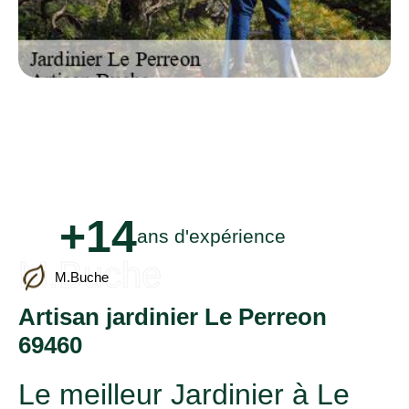
+14
ans d'expérience
M.Buche
M.Buche
Artisan jardinier Le Perreon
69460
Le meilleur Jardinier à Le