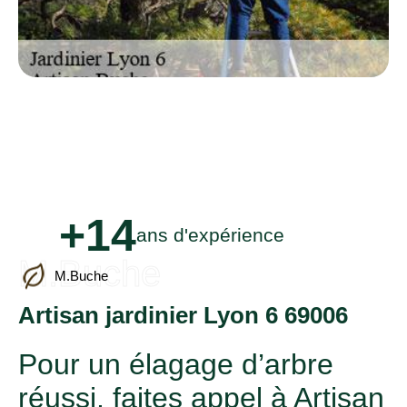
+14
ans d'expérience
M.Buche
M.Buche
Artisan jardinier Lyon 6 69006
Pour un élagage d’arbre
réussi, faites appel à Artisan