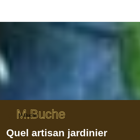
M.Buche
M.Buche
Quel artisan jardinier