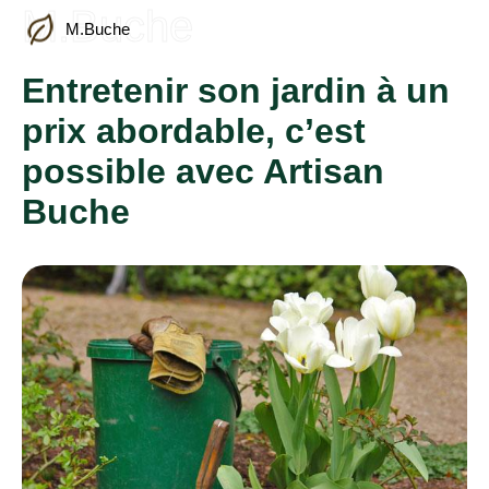
M.Buche
M.Buche
Entretenir son jardin à un
prix abordable, c’est
possible avec Artisan
Buche