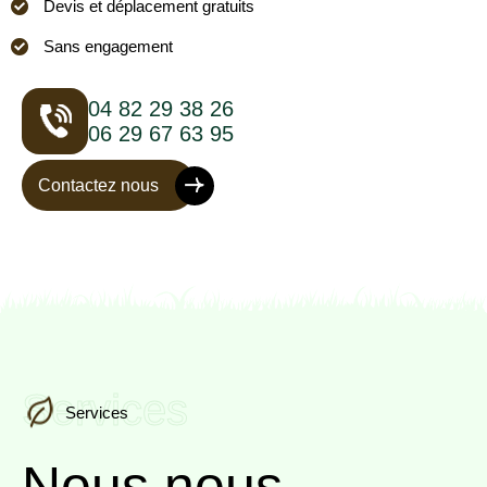
Devis et déplacement gratuits
Sans engagement
04 82 29 38 26
06 29 67 63 95
Contactez nous
Services
Services
Nous nous