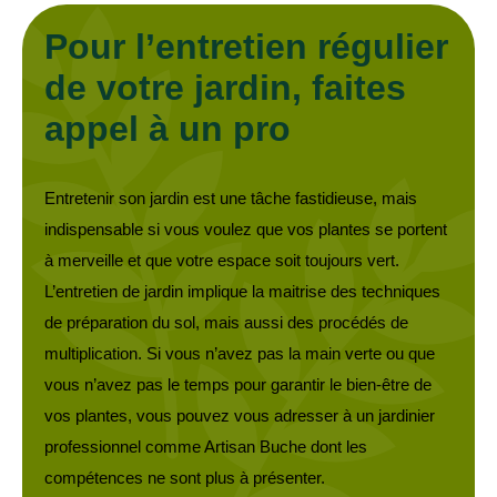
Pour l’entretien régulier
de votre jardin, faites
appel à un pro
Entretenir son jardin est une tâche fastidieuse, mais
indispensable si vous voulez que vos plantes se portent
à merveille et que votre espace soit toujours vert.
L’entretien de jardin implique la maitrise des techniques
de préparation du sol, mais aussi des procédés de
multiplication. Si vous n’avez pas la main verte ou que
vous n’avez pas le temps pour garantir le bien-être de
vos plantes, vous pouvez vous adresser à un jardinier
professionnel comme Artisan Buche dont les
compétences ne sont plus à présenter.