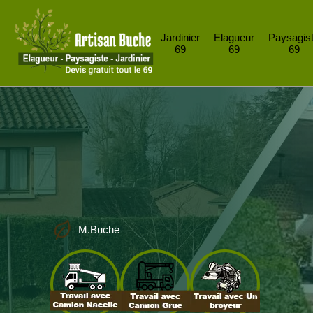
Jardinier
Elagueur
Paysagis
69
69
69
M.Buche