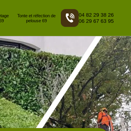
04 82 29 38 26
êtage
Tonte et réfection de
69
pelouse 69
06 29 67 63 95