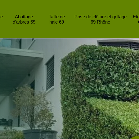
te
Abattage
Taille de
Pose de clôture et grillage
Et
d'arbres 69
haie 69
69 Rhône