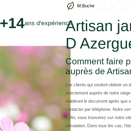
M.Buc
M.Buche
+14
Artisan ja
ans d'expérience
D Azergu
Comment faire po
auprès de Artis
Les clients qui veulent obtenir un 
directement auprès de notre siège
établiront le document après que
contacter par téléphone. Notre ser
Enfin, vous trouverez sur notre sit
simulation. Dans tous les cas, l’é