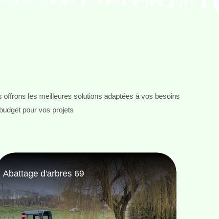
 offrons les meilleures solutions adaptées à vos besoins
 budget pour vos projets
Taille de haie 69
Pose 