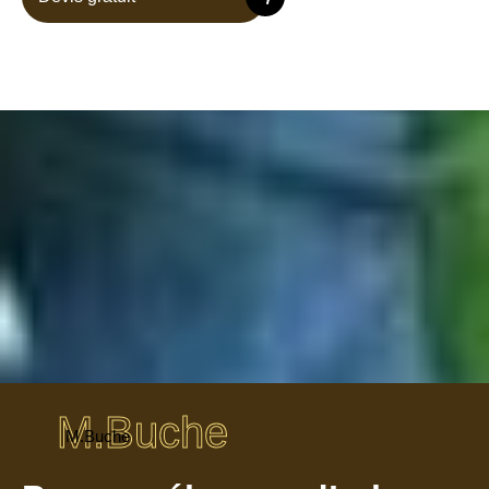
M.Buche
M.Buche