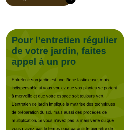
Pour l’entretien régulier
de votre jardin, faites
appel à un pro
Entretenir son jardin est une tâche fastidieuse, mais
indispensable si vous voulez que vos plantes se portent
à merveille et que votre espace soit toujours vert.
L’entretien de jardin implique la maitrise des techniques
de préparation du sol, mais aussi des procédés de
multiplication. Si vous n’avez pas la main verte ou que
vous n’avez pas le temps pour garantir le bien-être de