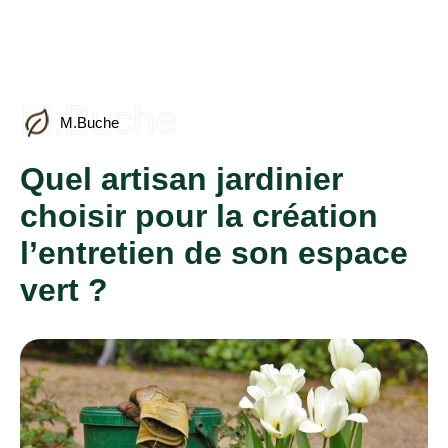
M.Buche
M.Buche
Quel artisan jardinier
choisir pour la création
l’entretien de son espace
vert ?