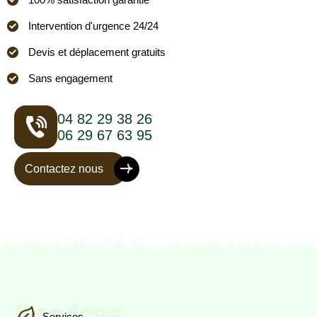
Intervention d'urgence 24/24
Devis et déplacement gratuits
Sans engagement
04 82 29 38 26
06 29 67 63 95
Contactez nous
Services
Services