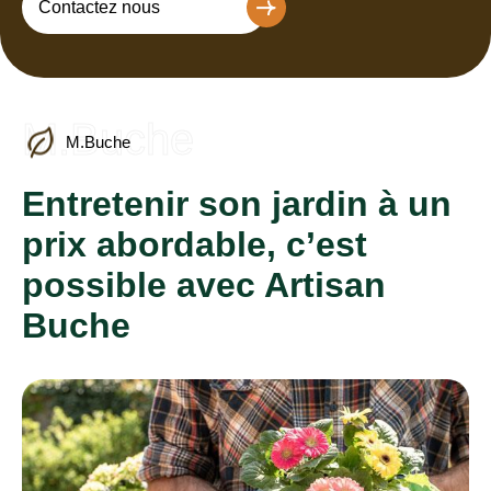
Contactez nous
M.Buche
M.Buche
Entretenir son jardin à un
prix abordable, c’est
possible avec Artisan
Buche