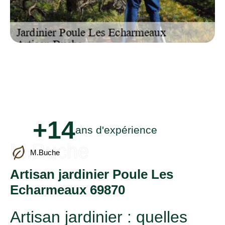
+14
ans d'expérience
M.Buche
M.Buche
Artisan jardinier Poule Les
Echarmeaux 69870
Artisan jardinier : quelles