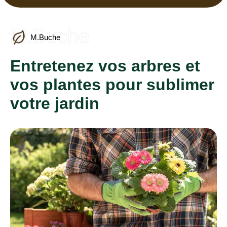
M.Buche
M.Buche
Entretenez vos arbres et
vos plantes pour sublimer
votre jardin