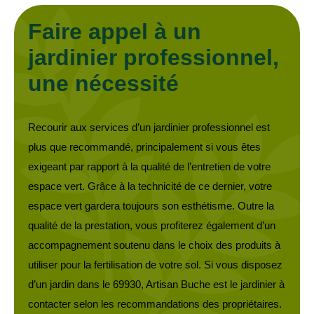
Faire appel à un
jardinier professionnel,
une nécessité
Recourir aux services d’un jardinier professionnel est
plus que recommandé, principalement si vous êtes
exigeant par rapport à la qualité de l’entretien de votre
espace vert. Grâce à la technicité de ce dernier, votre
espace vert gardera toujours son esthétisme. Outre la
qualité de la prestation, vous profiterez également d’un
accompagnement soutenu dans le choix des produits à
utiliser pour la fertilisation de votre sol. Si vous disposez
d’un jardin dans le 69930, Artisan Buche est le jardinier à
contacter selon les recommandations des propriétaires.