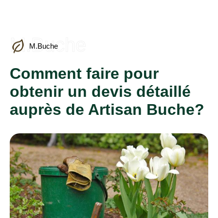
M.Buche
M.Buche
Comment faire pour
obtenir un devis détaillé
auprès de Artisan Buche?