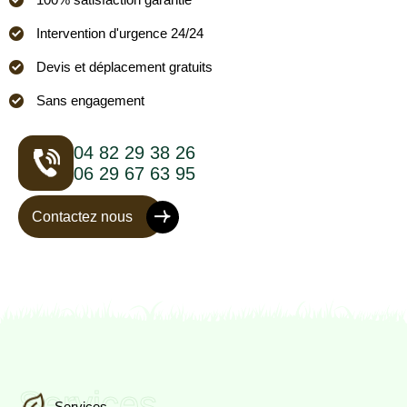
Intervention d'urgence 24/24
Devis et déplacement gratuits
Sans engagement
04 82 29 38 26
06 29 67 63 95
Contactez nous
Services
Services