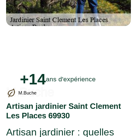
+14
ans d'expérience
M.Buche
M.Buche
Artisan jardinier Saint Clement
Les Places 69930
Artisan jardinier : quelles