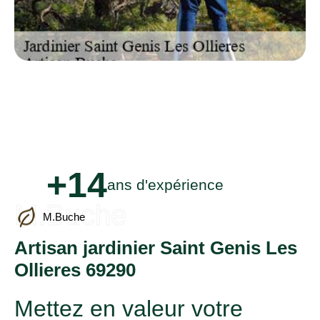
+14
ans d'expérience
M.Buche
M.Buche
Artisan jardinier Saint Genis Les
Ollieres 69290
Mettez en valeur votre