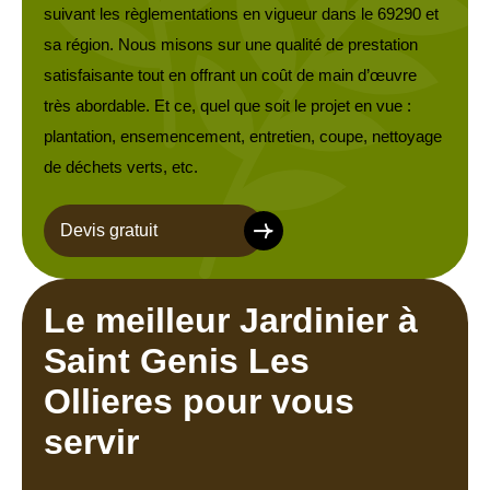
suivant les règlementations en vigueur dans le 69290 et
sa région. Nous misons sur une qualité de prestation
satisfaisante tout en offrant un coût de main d’œuvre
très abordable. Et ce, quel que soit le projet en vue :
plantation, ensemencement, entretien, coupe, nettoyage
de déchets verts, etc.
Devis gratuit
Le meilleur Jardinier à
Saint Genis Les
Ollieres pour vous
servir