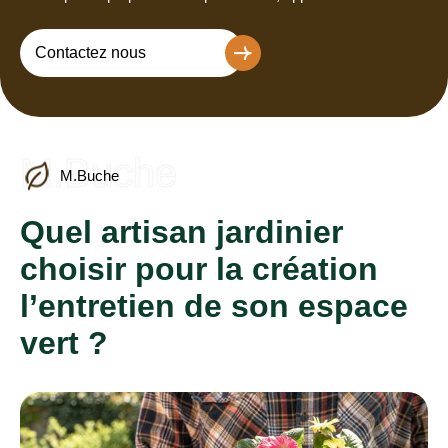
Contactez nous
M.Buche
M.Buche
Quel artisan jardinier
choisir pour la création
l’entretien de son espace
vert ?