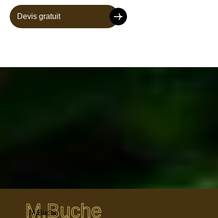
Devis gratuit
M.Buche
M.Buche