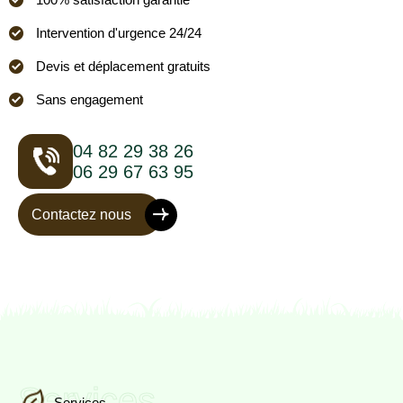
Intervention d'urgence 24/24
Devis et déplacement gratuits
Sans engagement
04 82 29 38 26
06 29 67 63 95
Contactez nous
Services
Services