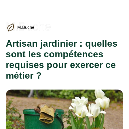
M.Buche
M.Buche
Artisan jardinier : quelles
sont les compétences
requises pour exercer ce
métier ?