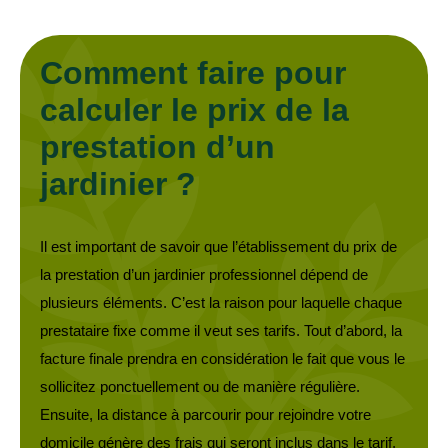
Comment faire pour
calculer le prix de la
prestation d’un
jardinier ?
Il est important de savoir que l’établissement du prix de
la prestation d’un jardinier professionnel dépend de
plusieurs éléments. C’est la raison pour laquelle chaque
prestataire fixe comme il veut ses tarifs. Tout d’abord, la
facture finale prendra en considération le fait que vous le
sollicitez ponctuellement ou de manière régulière.
Ensuite, la distance à parcourir pour rejoindre votre
domicile génère des frais qui seront inclus dans le tarif.