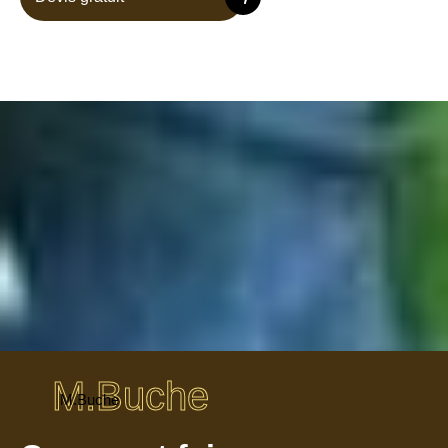
M.Buche
M.Buche