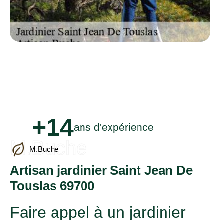
+14
ans d'expérience
M.Buche
M.Buche
Artisan jardinier Saint Jean De
Touslas 69700
Faire appel à un jardinier