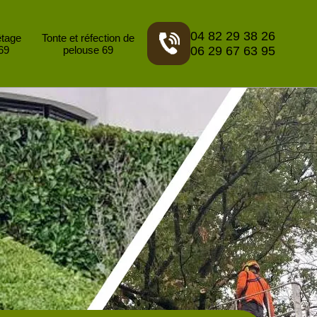
04 82 29 38 26
êtage
Tonte et réfection de
69
pelouse 69
06 29 67 63 95