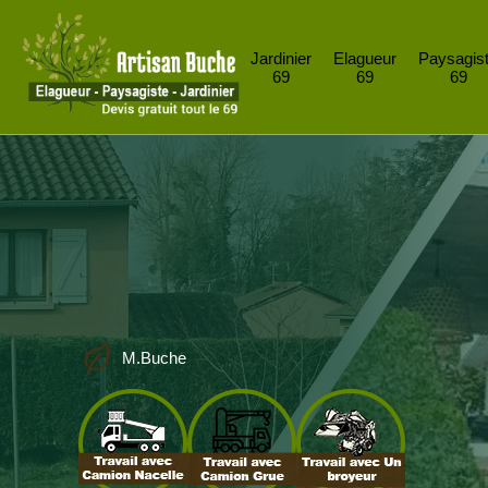
Jardinier
Elagueur
Paysagis
69
69
69
M.Buche