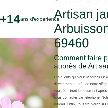
Artisan ja
+14
ans d'expérience
Arbuisso
69460
Comment faire po
auprès de Artis
Les clients qui veulent obtenir un 
directement auprès de notre siège
vous établiront le document aprè
nous contacter par téléphone. Notr
bureau. Enfin, vous trouverez sur n