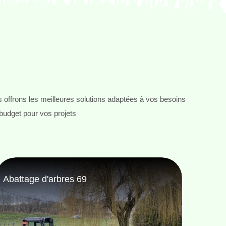
 offrons les meilleures solutions adaptées à vos besoins
 budget pour vos projets
Taille de haie 69
Pose 