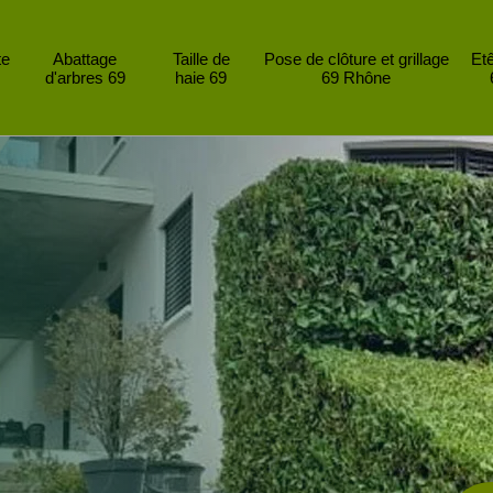
te
Abattage
Taille de
Pose de clôture et grillage
Et
d'arbres 69
haie 69
69 Rhône