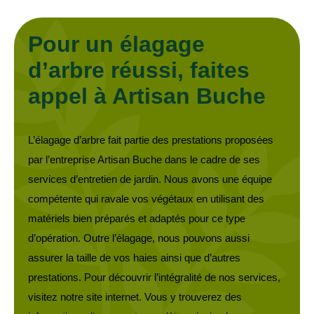
Pour un élagage
d’arbre réussi, faites
appel à Artisan Buche
L’élagage d’arbre fait partie des prestations proposées
par l’entreprise Artisan Buche dans le cadre de ses
services d’entretien de jardin. Nous avons une équipe
compétente qui ravale vos végétaux en utilisant des
matériels bien préparés et adaptés pour ce type
d’opération. Outre l’élagage, nous pouvons aussi
assurer la taille de vos haies ainsi que d’autres
prestations. Pour découvrir l’intégralité de nos services,
visitez notre site internet. Vous y trouverez des