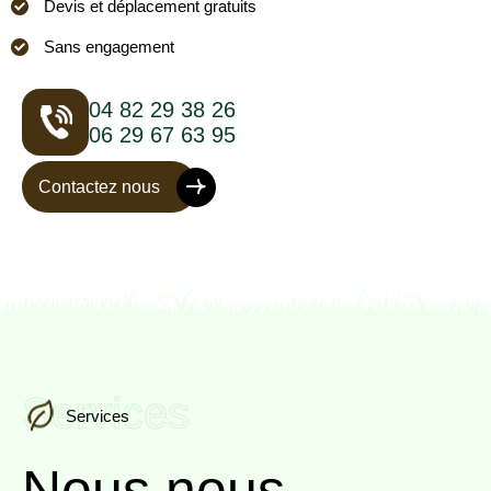
Devis et déplacement gratuits
Sans engagement
04 82 29 38 26
06 29 67 63 95
Contactez nous
Services
Services
Nous nous