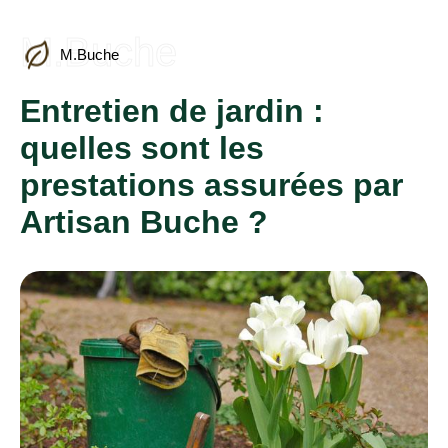
M.Buche
M.Buche
Entretien de jardin :
quelles sont les
prestations assurées par
Artisan Buche ?