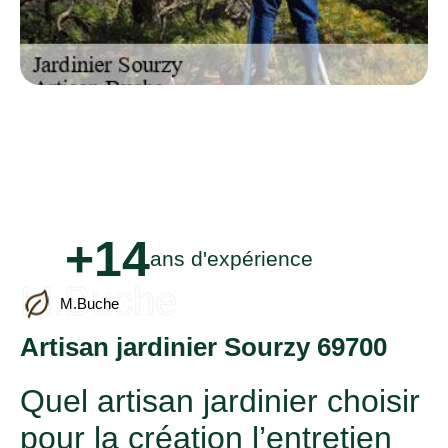
+14
ans d'expérience
M.Buche
M.Buche
Artisan jardinier Sourzy 69700
Quel artisan jardinier choisir
pour la création l’entretien