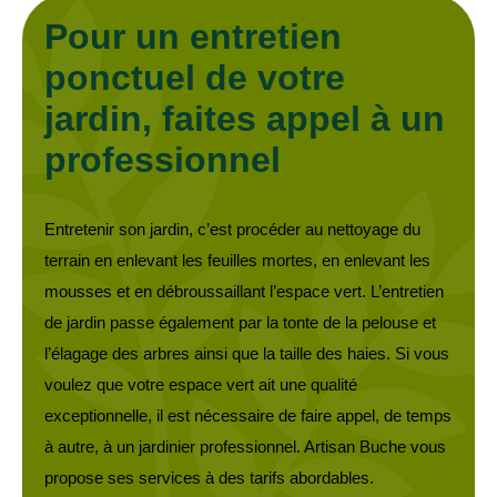
Pour un entretien
ponctuel de votre
jardin, faites appel à un
professionnel
Entretenir son jardin, c’est procéder au nettoyage du
terrain en enlevant les feuilles mortes, en enlevant les
mousses et en débroussaillant l’espace vert. L’entretien
de jardin passe également par la tonte de la pelouse et
l’élagage des arbres ainsi que la taille des haies. Si vous
voulez que votre espace vert ait une qualité
exceptionnelle, il est nécessaire de faire appel, de temps
à autre, à un jardinier professionnel. Artisan Buche vous
propose ses services à des tarifs abordables.