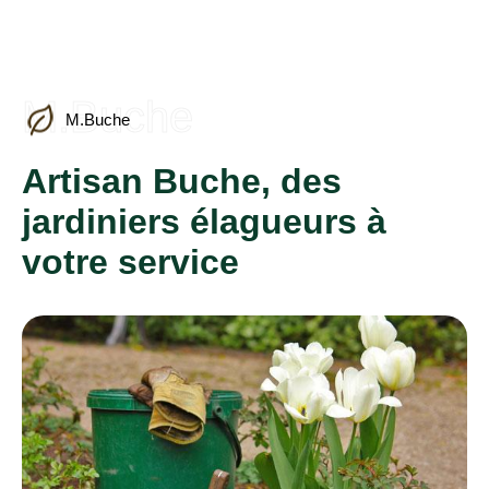
M.Buche
M.Buche
Artisan Buche, des
jardiniers élagueurs à
votre service