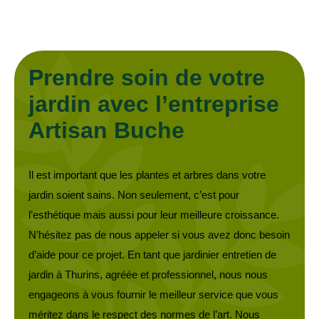
Prendre soin de votre
jardin avec l’entreprise
Artisan Buche
Il est important que les plantes et arbres dans votre
jardin soient sains. Non seulement, c’est pour
l’esthétique mais aussi pour leur meilleure croissance.
N’hésitez pas de nous appeler si vous avez donc besoin
d’aide pour ce projet. En tant que jardinier entretien de
jardin à Thurins, agréée et professionnel, nous nous
engageons à vous fournir le meilleur service que vous
méritez dans le respect des normes de l’art. Nous