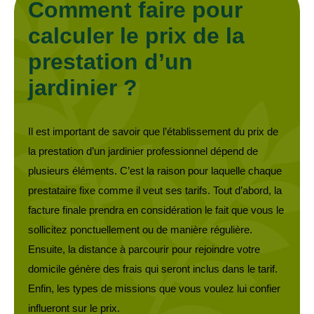
Comment faire pour
calculer le prix de la
prestation d’un
jardinier ?
Il est important de savoir que l’établissement du prix de
la prestation d’un jardinier professionnel dépend de
plusieurs éléments. C’est la raison pour laquelle chaque
prestataire fixe comme il veut ses tarifs. Tout d’abord, la
facture finale prendra en considération le fait que vous le
sollicitez ponctuellement ou de manière régulière.
Ensuite, la distance à parcourir pour rejoindre votre
domicile génère des frais qui seront inclus dans le tarif.
Enfin, les types de missions que vous voulez lui confier
influeront sur le prix.