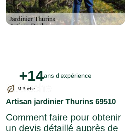
+14
ans d'expérience
M.Buche
M.Buche
Artisan jardinier Thurins 69510
Comment faire pour obtenir
un devis détaillé auprès de