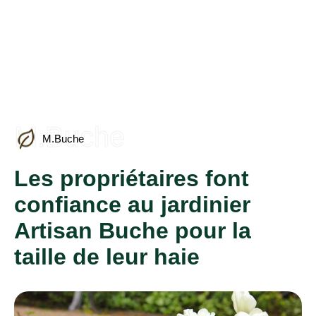
M.Buche
M.Buche
Les propriétaires font
confiance au jardinier
Artisan Buche pour la
taille de leur haie