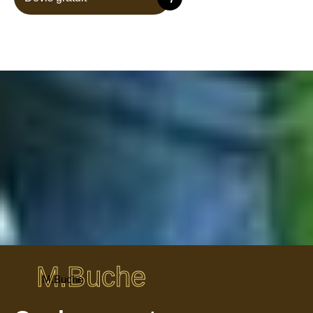
M.Buche
M.Buche