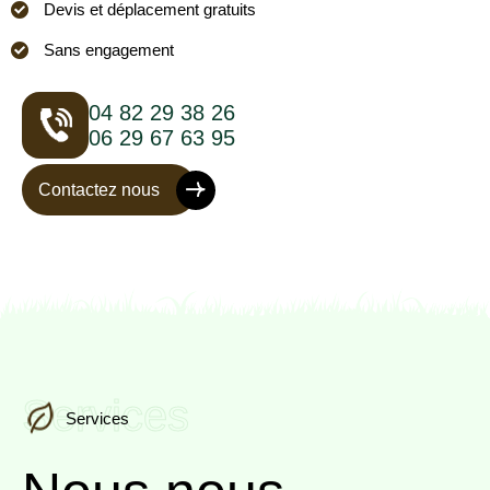
Devis et déplacement gratuits
Sans engagement
04 82 29 38 26
06 29 67 63 95
Contactez nous
Services
Services