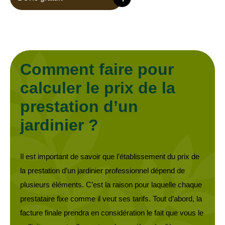
Comment faire pour
calculer le prix de la
prestation d’un
jardinier ?
Il est important de savoir que l’établissement du prix de
la prestation d’un jardinier professionnel dépend de
plusieurs éléments. C’est la raison pour laquelle chaque
prestataire fixe comme il veut ses tarifs. Tout d’abord, la
facture finale prendra en considération le fait que vous le