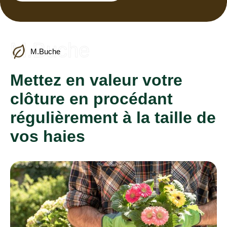
M.Buche
M.Buche
Mettez en valeur votre
clôture en procédant
régulièrement à la taille de
vos haies