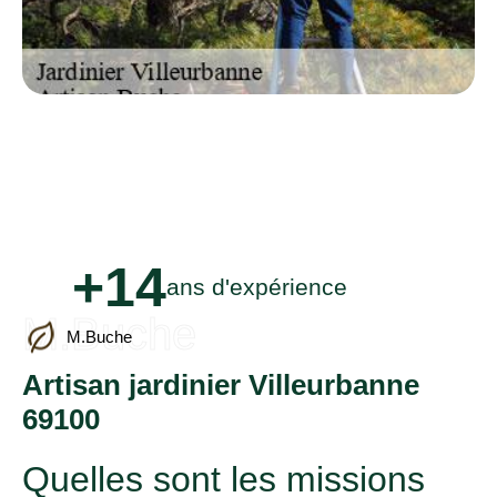
+14
ans d'expérience
M.Buche
M.Buche
Artisan jardinier Villeurbanne
69100
Quelles sont les missions