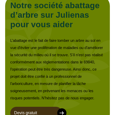
Notre société abattage
d’arbre sur Julienas
pour vous aider
L’abattage est le fait de faire tomber un arbre au sol en
vue d’éviter une prolifération de maladies ou d’améliorer
la sécurité du milieu où il se trouve. S’il n’est pas réalisé
conformément aux règlementations dans le 69840,
l’opération peut être très dangereuse. Ainsi donc, ce
projet doit être confié à un professionnel de
l’arboriculture, en mesure de planifier la tâche
soigneusement, en prévenant les menaces ou les
risques potentiels. N’hésitez pas de nous engager.
Devis gratuit