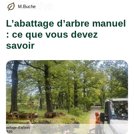
M.Buche
M.Buche
L’abattage d’arbre manuel
: ce que vous devez
savoir