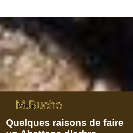
M.Buche
M.Buche
Quelques raisons de faire