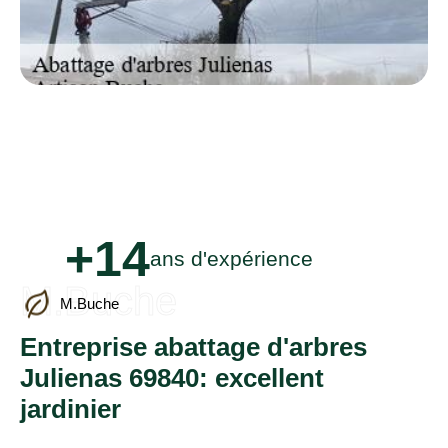
+14
ans d'expérience
M.Buche
M.Buche
Entreprise abattage d'arbres
Julienas 69840: excellent
jardinier