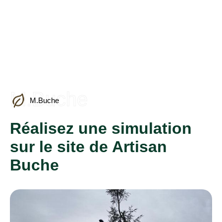
M.Buche
M.Buche
Réalisez une simulation
sur le site de Artisan
Buche