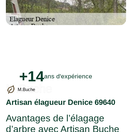
+14
ans d'expérience
M.Buche
M.Buche
Artisan élagueur Denice 69640
Avantages de l’élagage
d’arbre avec Artisan Buche