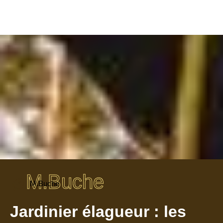
M.Buche
M.Buche
Jardinier élagueur : les