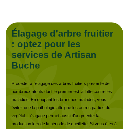
Élagage d’arbre fruitier
: optez pour les
services de Artisan
Buche
Procéder à l’élagage des arbres fruitiers présente de
nombreux atouts dont le premier est la lutte contre les
maladies. En coupant les branches malades, vous
évitez que la pathologie atteigne les autres parties du
végétal. L’élagage permet aussi d’augmenter la
production lors de la période de cueillette. Si vous êtes à