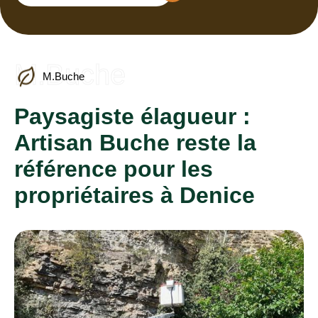
M.Buche
M.Buche
Paysagiste élagueur :
Artisan Buche reste la
référence pour les
propriétaires à Denice