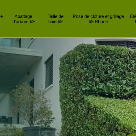
te
Abattage
Taille de
Pose de clôture et grillage
Et
d'arbres 69
haie 69
69 Rhône