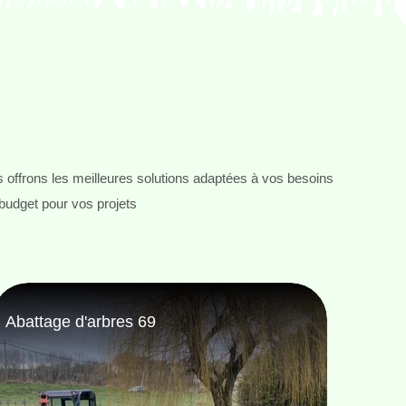
 offrons les meilleures solutions adaptées à vos besoins
 budget pour vos projets
Taille de haie 69
Pose 