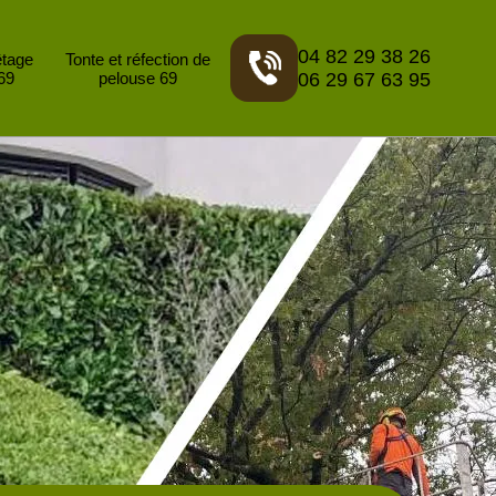
04 82 29 38 26
êtage
Tonte et réfection de
69
pelouse 69
06 29 67 63 95