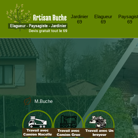
Jardinier
Elagueur
Paysagis
69
69
69
M.Buche