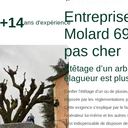
Entrepris
+14
ans d'expérience
Molard 6
pas cher
Étêtage d’un arbr
élagueur est pl
Confier l’étêtage d’un ou de plusie
imposée par les réglementations p
Cette exigence s’explique par le f
l’opérateur lui-même et les autres 
il est indispensable de disposer d