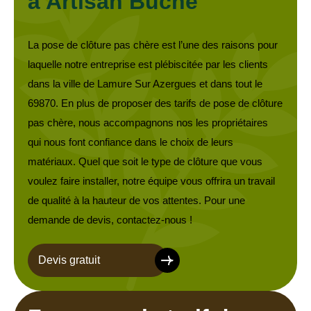
à Artisan Buche
La pose de clôture pas chère est l’une des raisons pour
laquelle notre entreprise est plébiscitée par les clients
dans la ville de Lamure Sur Azergues et dans tout le
69870. En plus de proposer des tarifs de pose de clôture
pas chère, nous accompagnons nos les propriétaires
qui nous font confiance dans le choix de leurs
matériaux. Quel que soit le type de clôture que vous
voulez faire installer, notre équipe vous offrira un travail
de qualité à la hauteur de vos attentes. Pour une
demande de devis, contactez-nous !
Devis gratuit