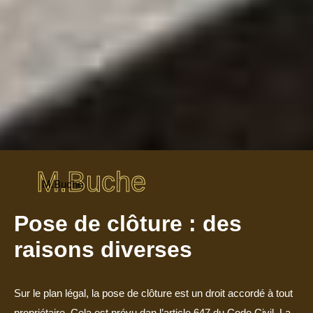
M.Buche
M.Buche
Pose de clôture : des
raisons diverses
Sur le plan légal, la pose de clôture est un droit accordé à tout
propriétaire. Cela est prévu dan l’article 647 du Code Civil. La