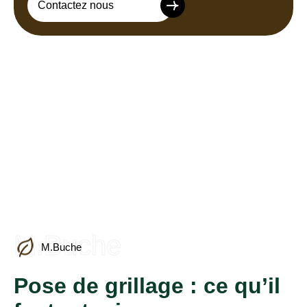
Contactez nous
M.Buche
M.Buche
Pose de grillage : ce qu’il