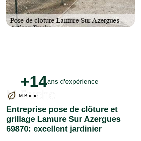
+14
ans d'expérience
M.Buche
M.Buche
Entreprise pose de clôture et
grillage Lamure Sur Azergues
69870: excellent jardinier