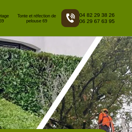
04 82 29 38 26
êtage
Tonte et réfection de
69
pelouse 69
06 29 67 63 95