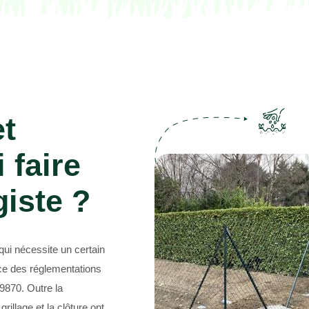
Abattage d'arbres 69
et
 faire
iste ?
 qui nécessite un certain
nce des réglementations
69870. Outre la
grillage et la clôture ont