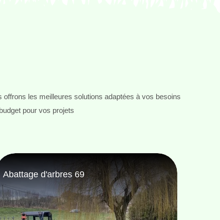
 offrons les meilleures solutions adaptées à vos besoins
 budget pour vos projets
Taille de haie 69
Pose 