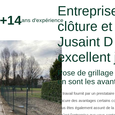
Entrepris
+14
ans d'expérience
clôture et
Jusaint D
excellent 
Pose de grillage
en sont les avan
Le travail fournit par un prestatai
procure des avantages certains comm
vous êtes également assuré de la q
si c’est l’entreprise que vous cont