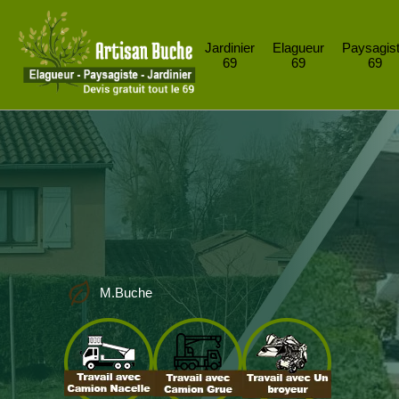
Jardinier
Elagueur
Paysagis
69
69
69
M.Buche