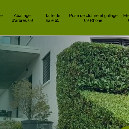
te
Abattage
Taille de
Pose de clôture et grillage
Et
d'arbres 69
haie 69
69 Rhône