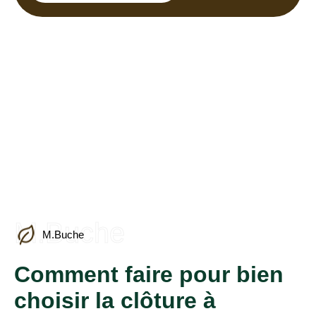
M.Buche
M.Buche
Comment faire pour bien
choisir la clôture à