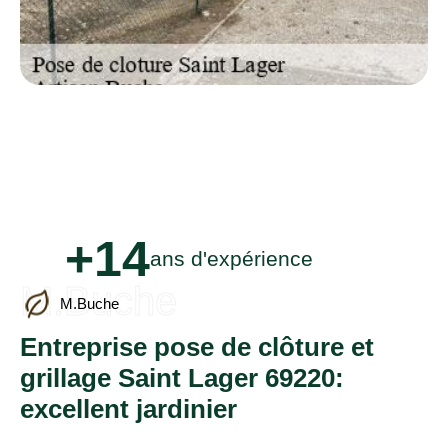
+14
ans d'expérience
M.Buche
M.Buche
Entreprise pose de clôture et
grillage Saint Lager 69220:
excellent jardinier