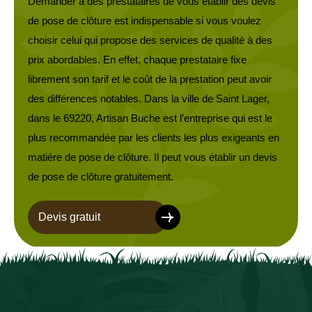
Demander à des prestataires de vous établir des devis
de pose de clôture est indispensable si vous voulez
choisir celui qui propose des services de qualité à des
prix abordables. En effet, chaque prestataire fixe
librement son tarif et le coût de la prestation peut avoir
des différences notables. Dans la ville de Saint Lager,
dans le 69220, Artisan Buche est l’entreprise qui est le
plus recommandée par les clients les plus exigeants en
matière de pose de clôture. Il peut vous établir un devis
de pose de clôture gratuitement.
Devis gratuit