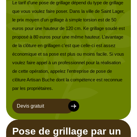
Le tarif d’une pose de grillage dépend du type de grillage
que vous voulez faire poser. Dans la ville de Saint Lager,
le prix moyen d’un grillage à simple torsion est de 50
euros pour une hauteur de 120 cm. Ke grillage soudé est
proposé à 80 euros pour une même hauteur. L’avantage
de la clôture en grillagen c’est que celle-ci est assez
économique et sa pose est plus ou moins facile. Si vous
voulez faire appel à un professionnel pour la réalisation
de cette opération, appelez l’entreprise de pose de
clôture Artisan Buche dont la compétence est reconnue
par les propriétaires.
Devis gratuit
Pose de grillage par un