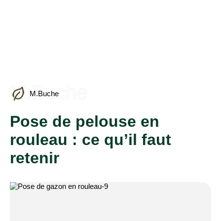
M.Buche
M.Buche
Pose de pelouse en
rouleau : ce qu’il faut
retenir