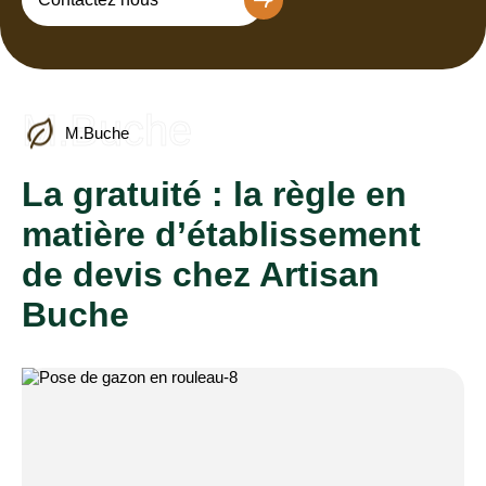
M.Buche
M.Buche
La gratuité : la règle en
matière d’établissement
de devis chez Artisan
Buche