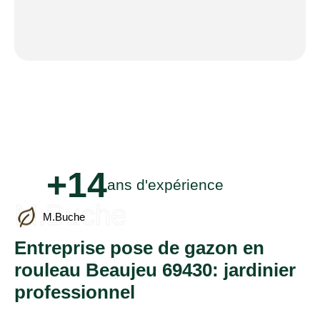
+14
ans d'expérience
M.Buche
M.Buche
Entreprise pose de gazon en
rouleau Beaujeu 69430: jardinier
professionnel