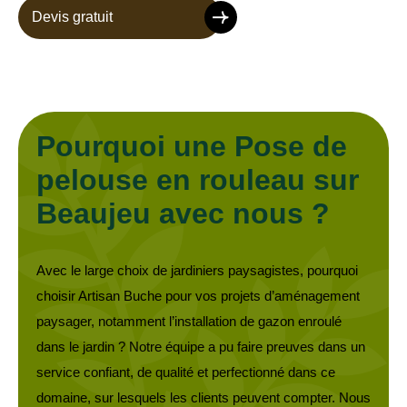
Devis gratuit
Pourquoi une Pose de
pelouse en rouleau sur
Beaujeu avec nous ?
Avec le large choix de jardiniers paysagistes, pourquoi
choisir Artisan Buche pour vos projets d’aménagement
paysager, notamment l’installation de gazon enroulé
dans le jardin ? Notre équipe a pu faire preuves dans un
service confiant, de qualité et perfectionné dans ce
domaine, sur lesquels les clients peuvent compter. Nous