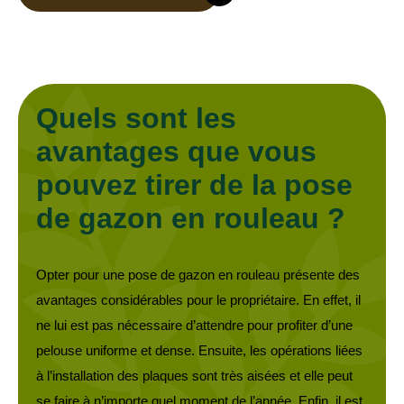
Quels sont les
avantages que vous
pouvez tirer de la pose
de gazon en rouleau ?
Opter pour une pose de gazon en rouleau présente des
avantages considérables pour le propriétaire. En effet, il
ne lui est pas nécessaire d’attendre pour profiter d’une
pelouse uniforme et dense. Ensuite, les opérations liées
à l’installation des plaques sont très aisées et elle peut
se faire à n’importe quel moment de l’année. Enfin, il est