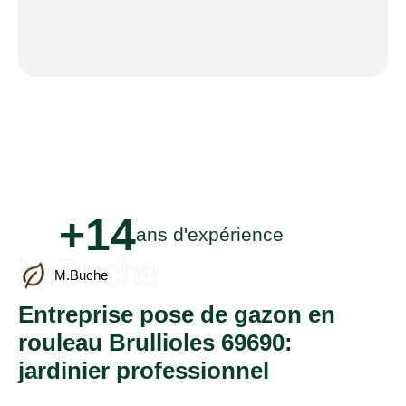
+14
ans d'expérience
M.Buche
M.Buche
Entreprise pose de gazon en
rouleau Brullioles 69690:
jardinier professionnel