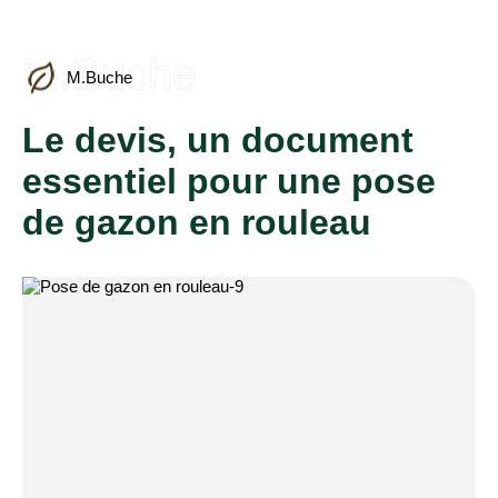
M.Buche
M.Buche
Le devis, un document
essentiel pour une pose
de gazon en rouleau