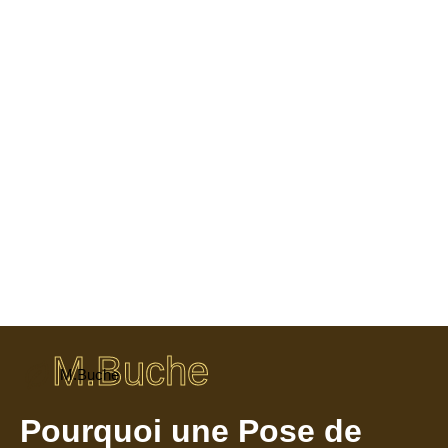
M.Buche
M.Buche
Pourquoi une Pose de