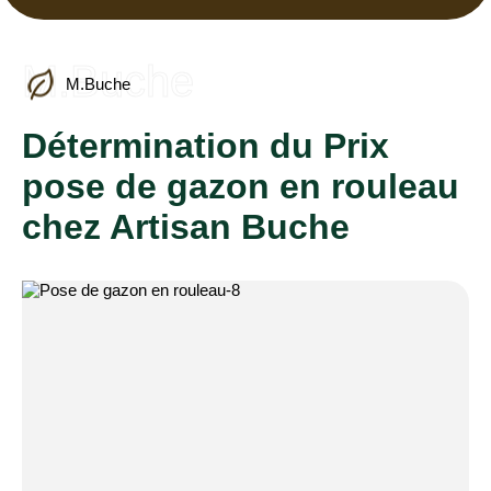
M.Buche
M.Buche
Détermination du Prix
pose de gazon en rouleau
chez Artisan Buche