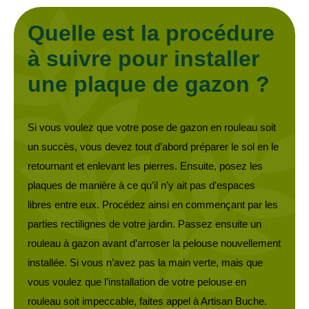
Quelle est la procédure
à suivre pour installer
une plaque de gazon ?
Si vous voulez que votre pose de gazon en rouleau soit
un succès, vous devez tout d’abord préparer le sol en le
retournant et enlevant les pierres. Ensuite, posez les
plaques de manière à ce qu’il n’y ait pas d’espaces
libres entre eux. Procédez ainsi en commençant par les
parties rectilignes de votre jardin. Passez ensuite un
rouleau à gazon avant d’arroser la pelouse nouvellement
installée. Si vous n’avez pas la main verte, mais que
vous voulez que l’installation de votre pelouse en
rouleau soit impeccable, faites appel à Artisan Buche.