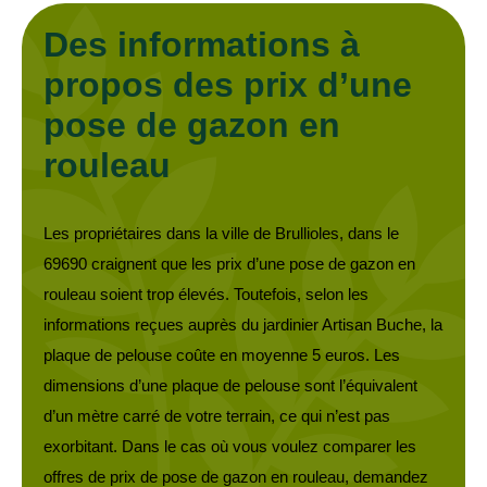
Des informations à
propos des prix d’une
pose de gazon en
rouleau
Les propriétaires dans la ville de Brullioles, dans le
69690 craignent que les prix d’une pose de gazon en
rouleau soient trop élevés. Toutefois, selon les
informations reçues auprès du jardinier Artisan Buche, la
plaque de pelouse coûte en moyenne 5 euros. Les
dimensions d’une plaque de pelouse sont l’équivalent
d’un mètre carré de votre terrain, ce qui n’est pas
exorbitant. Dans le cas où vous voulez comparer les
offres de prix de pose de gazon en rouleau, demandez