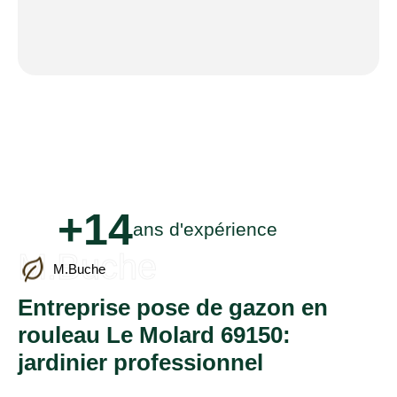
+14
ans d'expérience
M.Buche
M.Buche
Entreprise pose de gazon en
rouleau Le Molard 69150:
jardinier professionnel