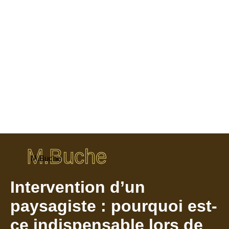
M.Buche
M.Buche
Intervention d’un
paysagiste : pourquoi est-
ce indispensable lors de