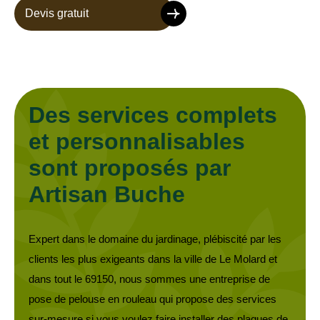
Devis gratuit
Des services complets
et personnalisables
sont proposés par
Artisan Buche
Expert dans le domaine du jardinage, plébiscité par les
clients les plus exigeants dans la ville de Le Molard et
dans tout le 69150, nous sommes une entreprise de
pose de pelouse en rouleau qui propose des services
sur-mesure si vous voulez faire installer des plaques de