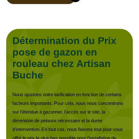
Détermination du Prix
pose de gazon en
rouleau chez Artisan
Buche
Nous ajustons notre tarification en fonction de certains
facteurs importants. Pour cela, nous nous concentrons
sur l’étendue à gazonner, l'accès sur le site, la
dimension de pelouse nécessaire et la durée
d’intervention. En tout cas, nous faisons tout pour vous
offrir le prix le plus bas possible pour l’installation de