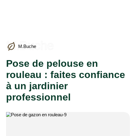
M.Buche
M.Buche
Pose de pelouse en
rouleau : faites confiance
à un jardinier
professionnel