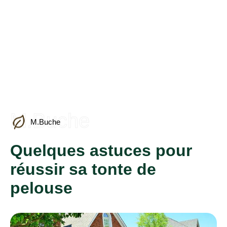
M.Buche
M.Buche
Quelques astuces pour
réussir sa tonte de
pelouse