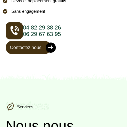
Devis et déplacement gratuits
Sans engagement
04 82 29 38 26
06 29 67 63 95
Contactez nous
Services
Services
Nous nous