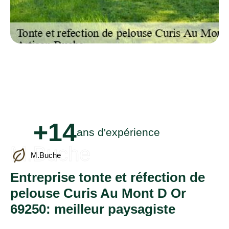
+14
ans d'expérience
M.Buche
M.Buche
Entreprise tonte et réfection de
pelouse Curis Au Mont D Or
69250: meilleur paysagiste