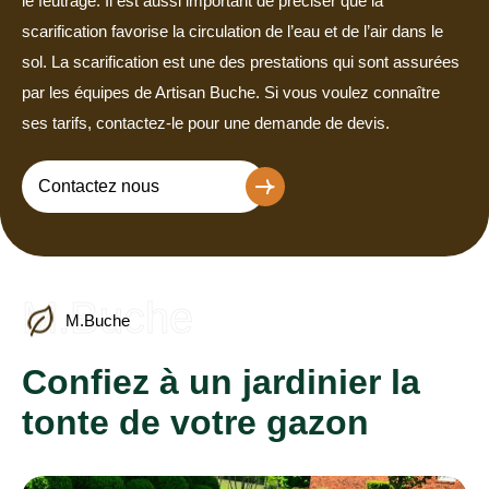
le feutrage. Il est aussi important de préciser que la
scarification favorise la circulation de l’eau et de l’air dans le
sol. La scarification est une des prestations qui sont assurées
par les équipes de Artisan Buche. Si vous voulez connaître
ses tarifs, contactez-le pour une demande de devis.
Contactez nous
M.Buche
M.Buche
Confiez à un jardinier la
tonte de votre gazon