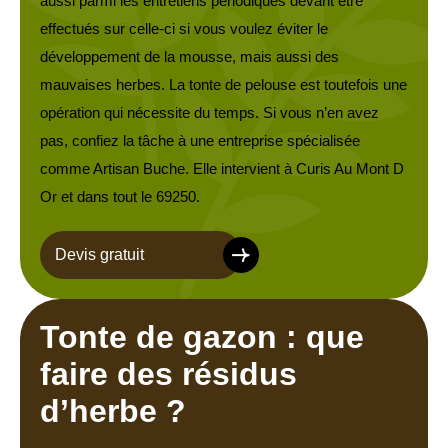
aussi parmi les entretiens périodiques devant être
effectués sur celle-ci si vous voulez éviter le
développement de la mousse, mais aussi des
mauvaises herbes. La tonte de pelouse est toutefois une
opération qui nécessite du temps. Si vous n’en avez
pas, confiez la tâche à une entreprise spécialisée
comme Artisan Buche. Elle intervient à Curis Au Mont D
Or et dans tout le 69250.
Devis gratuit
Tonte de gazon : que
faire des résidus
d’herbe ?