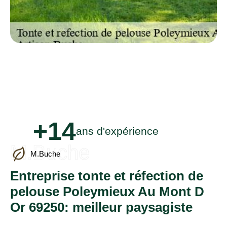
+14
ans d'expérience
M.Buche
M.Buche
Entreprise tonte et réfection de
pelouse Poleymieux Au Mont D
Or 69250: meilleur paysagiste