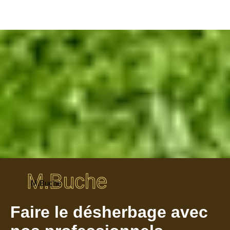
M.Buche
M.Buche
Faire le désherbage avec