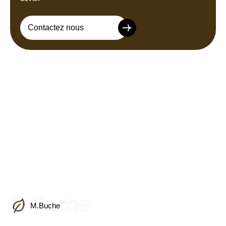
Contactez nous
M.Buche
M.Buche