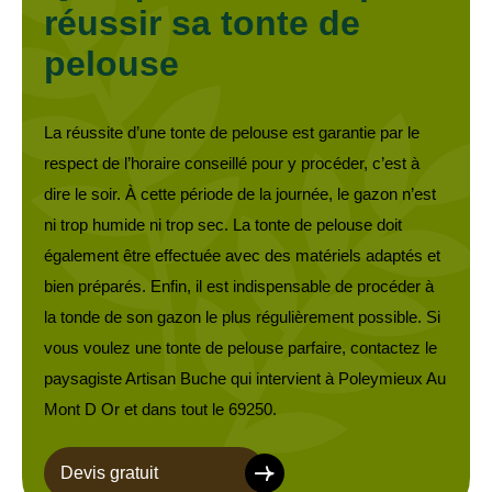
réussir sa tonte de
pelouse
La réussite d’une tonte de pelouse est garantie par le
respect de l’horaire conseillé pour y procéder, c’est à
dire le soir. À cette période de la journée, le gazon n’est
ni trop humide ni trop sec. La tonte de pelouse doit
également être effectuée avec des matériels adaptés et
bien préparés. Enfin, il est indispensable de procéder à
la tonde de son gazon le plus régulièrement possible. Si
vous voulez une tonte de pelouse parfaire, contactez le
paysagiste Artisan Buche qui intervient à Poleymieux Au
Mont D Or et dans tout le 69250.
Devis gratuit