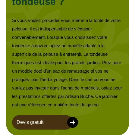
tondeuse ?
Si vous voulez procéder vous même à la tonte de votre
pelouse, il est indispensable de s’équiper
convenablement. Lorsque vous choisissez votre
tondeuse à gazon, optez un modèle adapté à la
superficie de la pelouse à entretenir. La tondeuse
thermiques est idéale pour les grands jardins. Ptez pour
un modèle doté d’un sac de ramassage si vos ne
pratiquez pas l’herbicyclage. Dans le cas où vous ne
voulez pas investir dans l’achat de matériels, optez pour
les prestations offertes par Artisan Buche. Ce jardinier
est une référence en matière tonte de gazon.
Devis gratuit