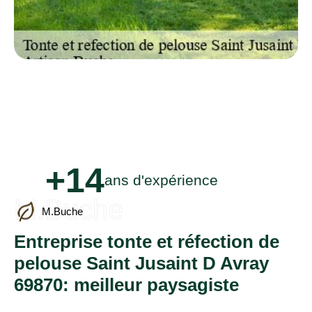
+14
ans d'expérience
M.Buche
M.Buche
Entreprise tonte et réfection de
pelouse Saint Jusaint D Avray
69870: meilleur paysagiste