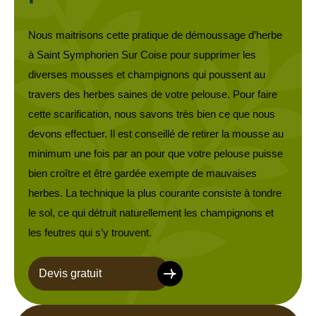
Nous maitrisons cette pratique de démoussage d’herbe
à Saint Symphorien Sur Coise pour supprimer les
diverses mousses et champignons qui poussent au
travers des herbes saines de votre pelouse. Pour faire
cette scarification, nous savons très bien ce que nous
devons effectuer. Il est conseillé de retirer la mousse au
minimum une fois par an pour que votre pelouse puisse
bien croître et être gardée exempte de mauvaises
herbes. La technique la plus courante consiste à tondre
le sol, ce qui détruit naturellement les champignons et
les feutres qui s’y trouvent.
Devis gratuit