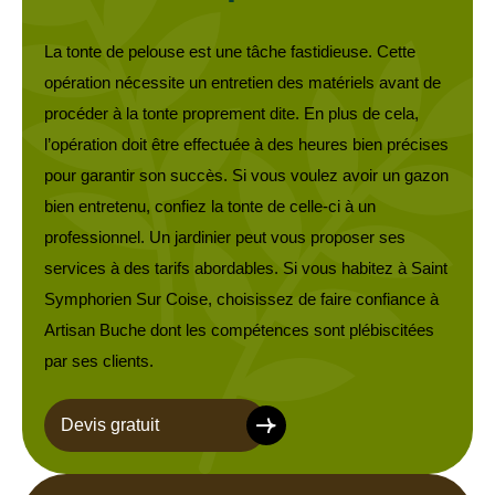
La tonte de pelouse est une tâche fastidieuse. Cette
opération nécessite un entretien des matériels avant de
procéder à la tonte proprement dite. En plus de cela,
l’opération doit être effectuée à des heures bien précises
pour garantir son succès. Si vous voulez avoir un gazon
bien entretenu, confiez la tonte de celle-ci à un
professionnel. Un jardinier peut vous proposer ses
services à des tarifs abordables. Si vous habitez à Saint
Symphorien Sur Coise, choisissez de faire confiance à
Artisan Buche dont les compétences sont plébiscitées
par ses clients.
Devis gratuit