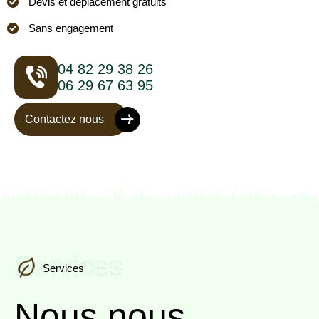
Devis et déplacement gratuits
Sans engagement
04 82 29 38 26
06 29 67 63 95
Contactez nous
Services
Services
Nous nous