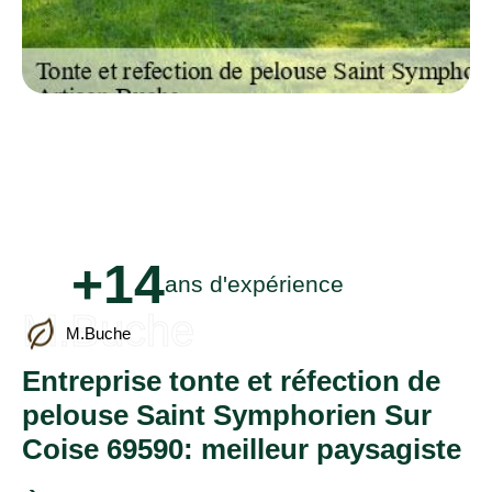
+14
ans d'expérience
M.Buche
M.Buche
Entreprise tonte et réfection de
pelouse Saint Symphorien Sur
Coise 69590: meilleur paysagiste