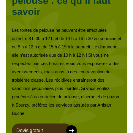
pelouse : ce qu’il faut
savoir
Les tontes de pelouse ne peuvent être effectuées
qu’entre 8 h 30 à 12 h et de 14 h à 19 h 30 en semaine et
de 9 h à 12 h et de 15 h à 19 h le samedi. Le dimanche,
elle n’est autorisée que de 10 h à 12 h ! Si vous ne
respectez pas ces horaires vous vous exposerez à des
avertissements, mais aussi à des contravention de
troisième classe. Les récidives entraîneront des
sanctions pécuniaires plus lourdes. Si vous voulez
procéder à un entretien de pelouse, d’herbe et de gazon
à Sourzy, préférez les services assurés par Artisan
Buche.
Devis gratuit