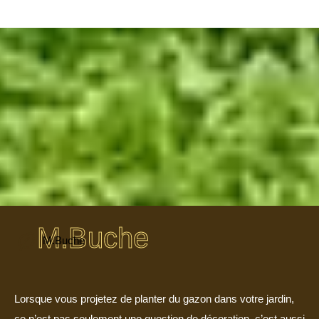
M.Buche
M.Buche
Lorsque vous projetez de planter du gazon dans votre jardin,
ce n’est pas seulement une question de décoration, c’est aussi