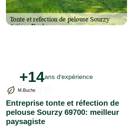
+14
ans d'expérience
M.Buche
M.Buche
Entreprise tonte et réfection de
pelouse Sourzy 69700: meilleur
paysagiste