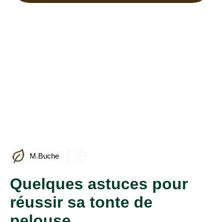
M.Buche
M.Buche
Quelques astuces pour
réussir sa tonte de
pelouse